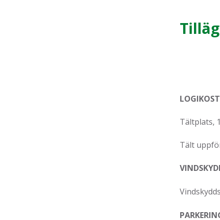
Tillä
LOGIKOS
Tältplats, 
Tält uppfö
VINDSKYD
Vindskydds
PARKERIN