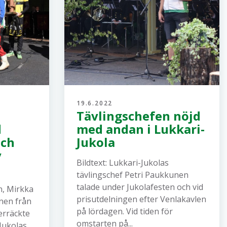
19.6.2022
Tävlingschefen nöjd
d
med andan i Lukkari-
och
Jukola
v
Bildtext: Lukkari-Jukolas
tävlingschef Petri Paukkunen
talade under Jukolafesten och vid
n, Mirkka
prisutdelningen efter Venlakavlen
nen från
på lördagen. Vid tiden för
erräckte
omstarten på...
-Jukolas