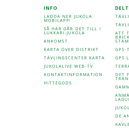
INFO
DEL
LADDA NER JUKOLA
TÄVL
MOBILAPP!
TÄVL
SÅ HÄR GÅR DET TILL I
LUKKARI-JUKOLA
ATT 
BRIC
ANKOMST
STÄM
KARTA ÖVER DISTRIKT
GPS-
TÄVLINGSCENTER KARTA
GPS 
JUKOLALIVE WEB-TV
TERR
KONTAKTINFORMATION
DET 
TRÄN
HITTEGODS
GAMM
ANM
LAGU
JUKO
DE A
KAVL