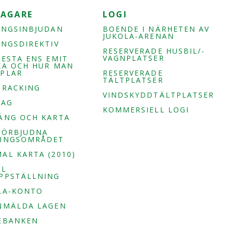
TAGARE
LOGI
INGSINBJUDAN
BOENDE I NÄRHETEN AV
JUKOLA-ARENAN
INGSDIREKTIV
RESERVERADE HUSBIL/-
VAGNPLATSER
TESTA ENS EMIT
KA OCH HUR MAN
PLAR
RESERVERADE
TÄLTPLATSER
TRACKING
VINDSKYDDTÄLTPLATSER
LAG
KOMMERSIELL LOGI
ÄNG OCH KARTA
FÖRBJUDNA
INGSOMRÅDET
AL KARTA (2010)
ÄL
PPSTÄLLNING
LA-KONTO
NMÄLDA LAGEN
EBANKEN