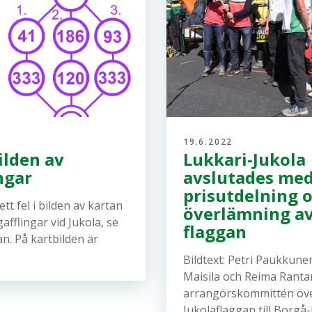
19.6.2022
bilden av
Lukkari-Jukola
ngar
avslutades me
prisutdelning 
ett fel i bilden av kartan
överlämning a
gafflingar vid Jukola, se
flaggan
an. På kartbilden är
Bildtext: Petri Paukkune
Maisila och Reima Ranta
arrangörskommittén öv
Jukolaflaggan till Borgå