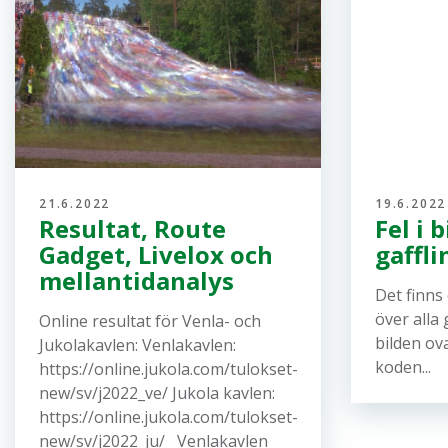
21.6.2022
19.6.2022
Resultat, Route
Fel i 
Gadget, Livelox och
gaffli
mellantidanalys
Det finns 
över alla 
Online resultat för Venla- och
bilden ov
Jukolakavlen: Venlakavlen:
koden...
https://online.jukola.com/tulokset-
new/sv/j2022_ve/ Jukola kavlen:
https://online.jukola.com/tulokset-
new/sv/j2022_ju/ Venlakavlen