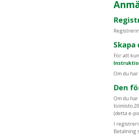
Anmäl
Regist
Registreri
Skapa 
För att ku
Instruktio
Om du har 
Den fö
Om du har 
toimisto.2
(detta e-p
I registrer
Betalning 