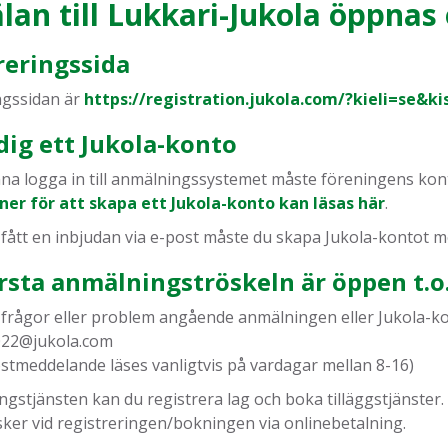
an till Lukkari-Jukola öppnas 
reringssida
ngssidan är
https://registration.jukola.com/?kieli=se&k
dig ett Jukola-konto
nna logga in till anmälningssystemet måste föreningens ko
ner för att skapa ett Jukola-konto kan läsas här
.
fått en inbjudan via e-post måste du skapa Jukola-kontot m
rsta anmälningströskeln är öppen t.o.
frågor eller problem angående anmälningen eller Jukola-kont
022@jukola.com
ostmeddelande läses vanligtvis på vardagar mellan 8-16)
ingstjänsten kan du registrera lag och boka tilläggstjänster.
sker vid registreringen/bokningen via onlinebetalning.