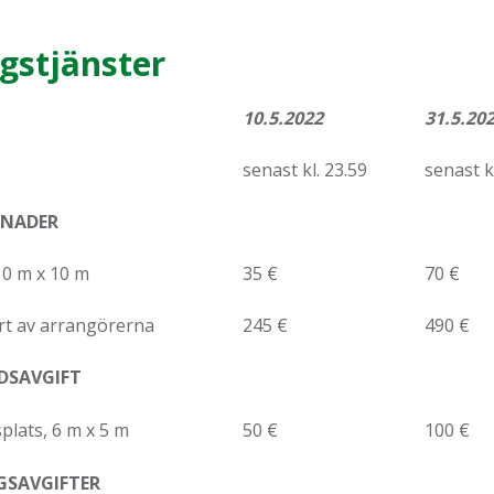
ggstjänster
10.5.2022
31.5.20
senast kl. 23.59
senast k
TNADER
10 m x 10 m
35 €
70 €
rt av arrangörerna
245 €
490 €
DSAVGIFT
plats, 6 m x 5 m
50 €
100 €
GSAVGIFTER