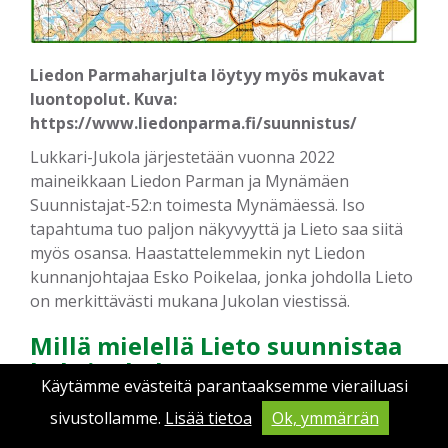
Liedon Parmaharjulta löytyy myös mukavat
luontopolut. Kuva:
https://www.liedonparma.fi/suunnistus/
Lukkari-Jukola järjestetään vuonna 2022
maineikkaan Liedon Parman ja Mynämäen
Suunnistajat-52:n toimesta Mynämäessä. Iso
tapahtuma tuo paljon näkyvyyttä ja Lieto saa siitä
myös osansa. Haastattelemmekin nyt Liedon
kunnanjohtajaa Esko Poikelaa, jonka johdolla Lieto
on merkittävästi mukana Jukolan viestissä.
Millä mielellä Lieto suunnistaa
kohti Jukolaa?
Käytämme evästeitä parantaaksemme vierailuasi
Jukola on loistava tapahtuma! Lukkari-Jukola on
sivustollamme.
Lisää tietoa
Ok, ymmärrän
hieno asia sekä Liedolle että Mynämäelle ja se tuo