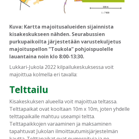
Kuva: Kartta majoitusalueiden sijainnista
kisakeskukseen nähden. Seurabussien
purkupaikoilta järjestetään varustekuljetus
majoituspellon ”Toukola” pohjoispuolelle
lauantaina noin klo 8:00-13:30.
Lukkari-Jukola 2022 kilpailukeskuksessa voit
majoittua kolmella eri tavalla:
Telttailu
Kisakeskuksen alueella voit majoittua teltassa.
Telttapaikat ovat kooltaan 10m x 10m, joten yhdelle
telttapaikalle mahtuu useampi teltta.
Telttapaikkojen varaaminen ja maksaminen
tapahtuvat Jukolan ilmoittautumisjärjestelmän
kautta. Telttapaikat ovat numeroituja ja ne