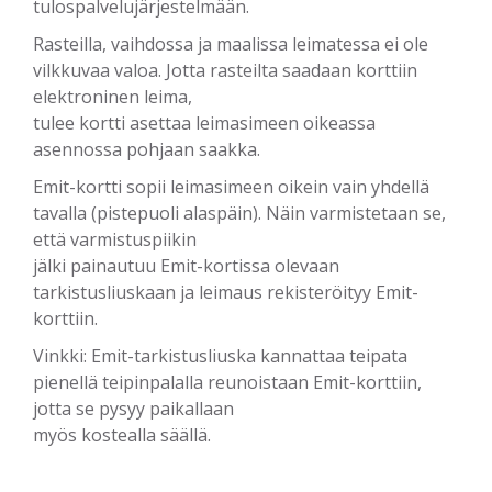
tulospalvelujärjestelmään.
Rasteilla, vaihdossa ja maalissa leimatessa ei ole
vilkkuvaa valoa. Jotta rasteilta saadaan korttiin
elektroninen leima,
tulee kortti asettaa leimasimeen oikeassa
asennossa pohjaan saakka.
Emit-kortti sopii leimasimeen oikein vain yhdellä
tavalla (pistepuoli alaspäin). Näin varmistetaan se,
että varmistuspiikin
jälki painautuu Emit-kortissa olevaan
tarkistusliuskaan ja leimaus rekisteröityy Emit-
korttiin.
Vinkki: Emit-tarkistusliuska kannattaa teipata
pienellä teipinpalalla reunoistaan Emit-korttiin,
jotta se pysyy paikallaan
myös kostealla säällä.