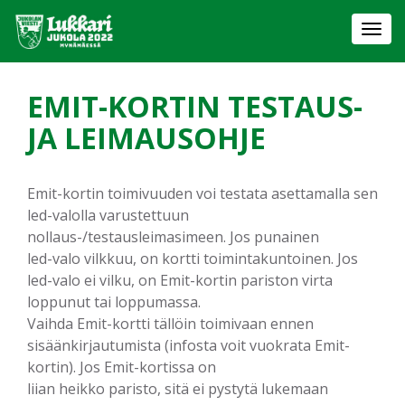
Togg
navi
EMIT-KORTIN TESTAUS-
JA LEIMAUSOHJE
Emit-kortin toimivuuden voi testata asettamalla sen
led-valolla varustettuun
nollaus-/testausleimasimeen. Jos punainen
led-valo vilkkuu, on kortti toimintakuntoinen. Jos
led-valo ei vilku, on Emit-kortin pariston virta
loppunut tai loppumassa.
Vaihda Emit-kortti tällöin toimivaan ennen
sisäänkirjautumista (infosta voit vuokrata Emit-
kortin). Jos Emit-kortissa on
liian heikko paristo, sitä ei pystytä lukemaan