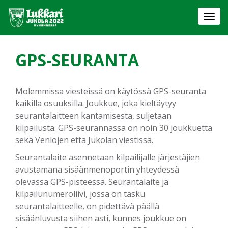
Togg
navi
GPS-SEURANTA
Molemmissa viesteissä on käytössä GPS-seuranta
kaikilla osuuksilla. Joukkue, joka kieltäytyy
seurantalaitteen kantamisesta, suljetaan
kilpailusta. GPS-seurannassa on noin 30 joukkuetta
sekä Venlojen että Jukolan viestissä.
Seurantalaite asennetaan kilpailijalle järjestäjien
avustamana sisäänmenoportin yhteydessä
olevassa GPS-pisteessä. Seurantalaite ja
kilpailunumeroliivi, jossa on tasku
seurantalaitteelle, on pidettävä päällä
sisäänluvusta siihen asti, kunnes joukkue on