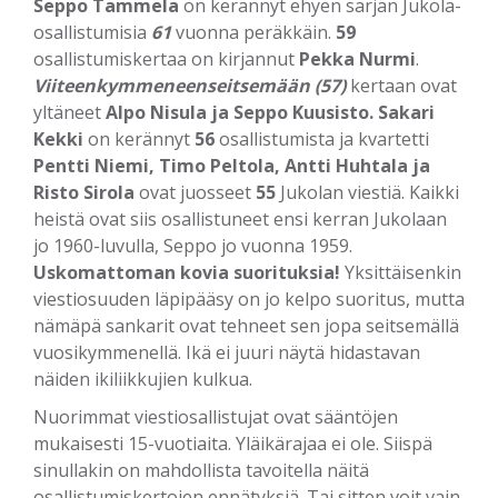
Seppo Tammela
on kerännyt ehyen sarjan Jukola-
osallistumisia
61
vuonna peräkkäin.
59
osallistumiskertaa on kirjannut
Pekka Nurmi
.
Viiteenkymmeneenseitsemään (57)
kertaan ovat
yltäneet
Alpo Nisula ja Seppo Kuusisto.
Sakari
Kekki
on kerännyt
56
osallistumista ja kvartetti
Pentti Niemi, Timo Peltola, Antti Huhtala ja
Risto Sirola
ovat juosseet
55
Jukolan viestiä. Kaikki
heistä ovat siis osallistuneet ensi kerran Jukolaan
jo 1960-luvulla, Seppo jo vuonna 1959.
Uskomattoman kovia suorituksia!
Yksittäisenkin
viestiosuuden läpipääsy on jo kelpo suoritus, mutta
nämäpä sankarit ovat tehneet sen jopa seitsemällä
vuosikymmenellä. Ikä ei juuri näytä hidastavan
näiden ikiliikkujien kulkua.
Nuorimmat viestiosallistujat ovat sääntöjen
mukaisesti 15-vuotiaita. Yläikärajaa ei ole. Siispä
sinullakin on mahdollista tavoitella näitä
osallistumiskertojen ennätyksiä. Tai sitten voit vain