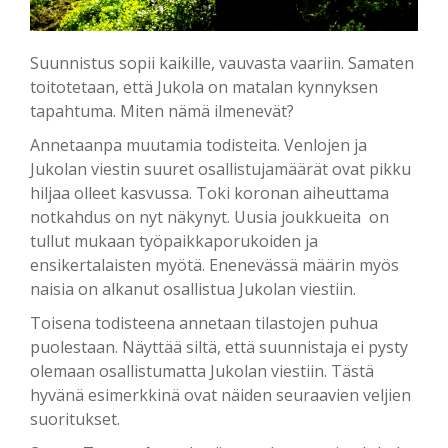
Suunnistus sopii kaikille, vauvasta vaariin. Samaten
toitotetaan, että Jukola on matalan kynnyksen
tapahtuma. Miten nämä ilmenevät?
Annetaanpa muutamia todisteita. Venlojen ja
Jukolan viestin suuret osallistujamäärät ovat pikku
hiljaa olleet kasvussa. Toki koronan aiheuttama
notkahdus on nyt näkynyt. Uusia joukkueita on
tullut mukaan työpaikkaporukoiden ja
ensikertalaisten myötä. Enenevässä määrin myös
naisia on alkanut osallistua Jukolan viestiin.
Toisena todisteena annetaan tilastojen puhua
puolestaan. Näyttää siltä, että suunnistaja ei pysty
olemaan osallistumatta Jukolan viestiin. Tästä
hyvänä esimerkkinä ovat näiden seuraavien veljien
suoritukset.