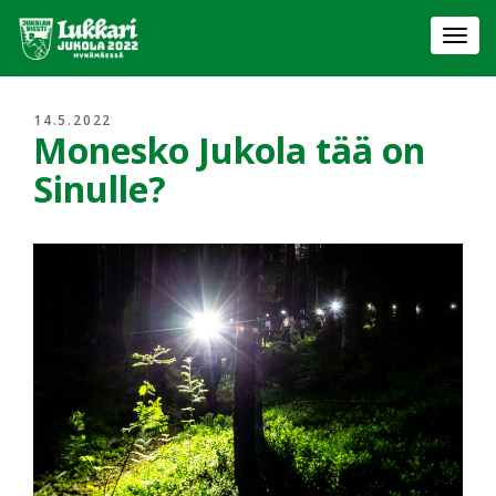
Togg
navi
14.5.2022
Monesko Jukola tää on
Sinulle?