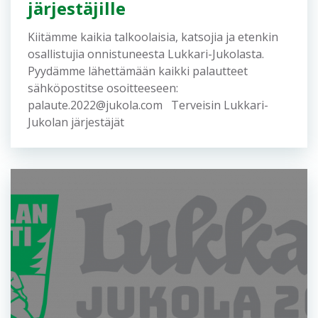
järjestäjille
Kiitämme kaikia talkoolaisia, katsojia ja etenkin
osallistujia onnistuneesta Lukkari-Jukolasta.
Pyydämme lähettämään kaikki palautteet
sähköpostitse osoitteeseen:
palaute.2022@jukola.com Terveisin Lukkari-
Jukolan järjestäjät