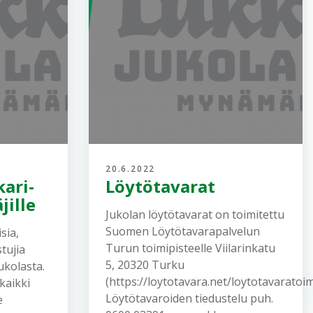
20.6.2022
ari-
Löytötavarat
jille
Jukolan löytötavarat on toimitettu
Suomen Löytötavarapalvelun
sia,
Turun toimipisteelle Viilarinkatu
stujia
5, 20320 Turku
ukolasta.
(https://loytotavara.net/loytotavaratoim
kaikki
Löytötavaroiden tiedustelu puh.
e