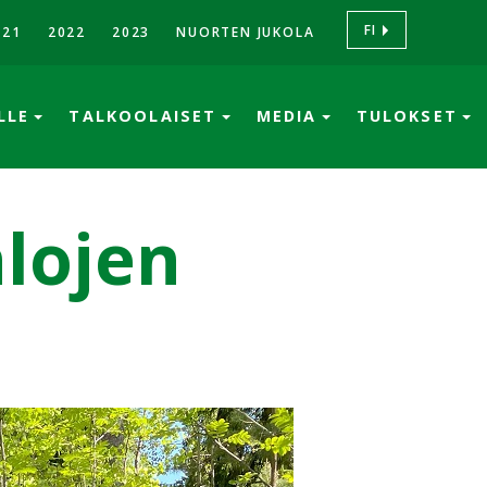
FI
021
2022
2023
NUORTEN JUKOLA
ÖLLE
TALKOOLAISET
MEDIA
TULOKSET
nlojen