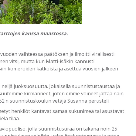
karttojen kanssa maastossa.
uoden vaihteessa päätöksen ja ilmoitti virallisesti
nen vitsi, mutta kun Matti-isäkin kannusti
siin komeroiden kätköistä ja asettua vuosien jälkeen
 neljä juoksuosuutta. Jokaisella suunnistustaustaa ja
apsuutemme kirmanneet, joten emme voineet jättää näin
52:n suunnistuskoulun vetäjä Susanna perusteli.
nimetyt henkilöt kantavat samaa sukunimeä tai asustavat
lä tilaa.
viopuoliso, jolla suunnistusuraa on takana noin 25