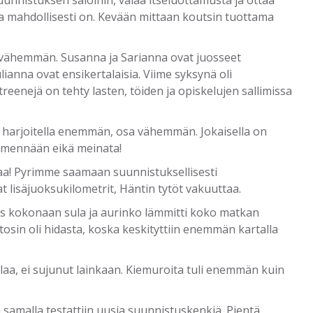
unnistuksen saloihin, valaa itseluottamusta ja ottaa
aa mahdollisesti on. Kevään mittaan koutsin tuottama
a vähemmän. Susanna ja Sarianna ovat juosseet
ianna ovat ensikertalaisia. Viime syksynä oli
treenejä on tehty lasten, töiden ja opiskelujen sallimissa
nyt harjoitella enemmän, osa vähemmän. Jokaisella on
ja mennään eikä meinata!
a! Pyrimme saamaan suunnistuksellisesti
 lisäjuoksukilometrit, Häntin tytöt vakuuttaa.
ähes kokonaan sula ja aurinko lämmitti koko matkan
i tosin oli hidasta, koska keskityttiin enemmän kartalla
laa, ei sujunut lainkaan. Kiemuroita tuli enemmän kuin
ja samalla testattiin uusia suunnistuskenkiä. Pientä