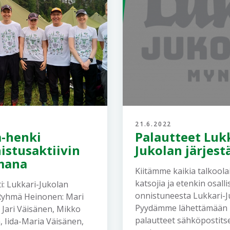
21.6.2022
a-henki
Palautteet Lukk
istusaktiivin
Jukolan järjestä
mana
Kiitämme kaikia talkoolai
katsojia ja etenkin osalli
i: Lukkari-Jukolan
onnistuneesta Lukkari-J
Ryhmä Heinonen: Mari
Pyydämme lähettämään 
 Jari Väisänen, Mikko
palautteet sähköpostits
 Iida-Maria Väisänen,