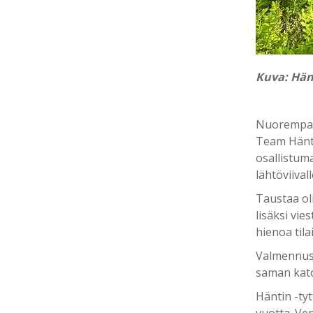
Kuva: Hän
Nuorempana
Team Häntin
osallistum
lähtöviivall
Taustaa ol
lisäksi vi
hienoa til
Valmennus-
saman kato
Häntin -ty