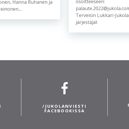
osoitteeseen:
nonen, Hanna Ruhanen ja
palaute.2022@jukola.c
inonen....
Terveisin Lukkari-Jukol
järjestäjät
I
/JUKOLANVIESTI
A
FACEBOOKISSA