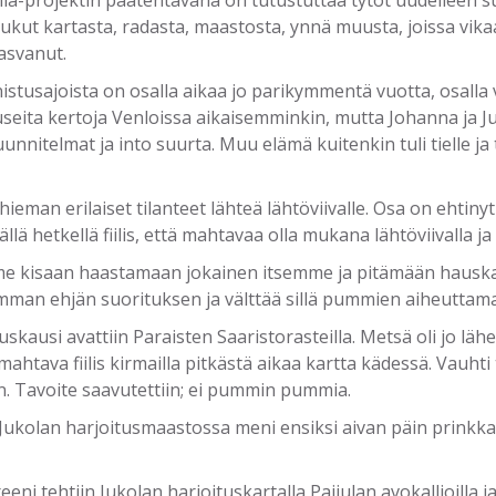
nla-projektin päätehtävänä on tutustuttaa tytöt uudelleen su
ukut kartasta, radasta, maastosta, ynnä muusta, joissa vik
asvanut.
istusajoista on osalla aikaa jo parikymmentä vuotta, osall
seita kertoja Venloissa aikaisemminkin, mutta Johanna ja Jul
unnitelmat ja into suurta. Muu elämä kuitenkin tuli tielle ja 
 hieman erilaiset tilanteet lähteä lähtöviivalle. Osa on ehti
ällä hetkellä fiilis, että mahtavaa olla mukana lähtöviivalla 
 kisaan haastamaan jokainen itsemme ja pitämään hauska
mman ehjän suorituksen ja välttää sillä pummien aiheuttamat
uskausi avattiin Paraisten Saaristorasteilla. Metsä oli jo l
 mahtava fiilis kirmailla pitkästä aikaa kartta kädessä. Vauht
. Tavoite saavutettiin; ei pummin pummia.
 Jukolan harjoitusmaastossa meni ensiksi aivan päin prinkka
reeni tehtiin Jukolan harjoituskartalla Paijulan avokallioilla 