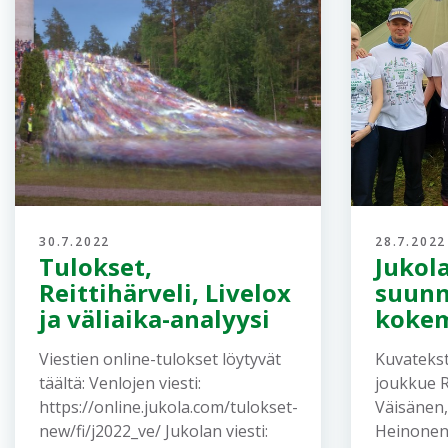
30.7.2022
28.7.2022
Tulokset,
Jukol
Reittihärveli, Livelox
suunn
ja väliaika-analyysi
koke
Viestien online-tulokset löytyvät
Kuvatekst
täältä: Venlojen viesti:
joukkue 
https://online.jukola.com/tulokset-
Väisänen,
new/fi/j2022_ve/ Jukolan viesti:
Heinonen,