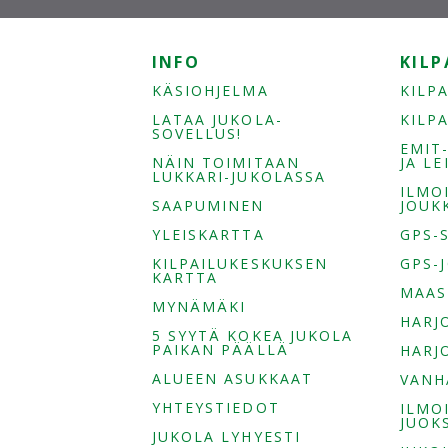
INFO
KILP
KÄSIOHJELMA
KILP
LATAA JUKOLA-
KILP
SOVELLUS!
EMIT
NÄIN TOIMITAAN
JA L
LUKKARI-JUKOLASSA
ILMO
SAAPUMINEN
JOUK
YLEISKARTTA
GPS-
KILPAILUKESKUKSEN
GPS-
KARTTA
MAAS
MYNÄMÄKI
HARJ
5 SYYTÄ KOKEA JUKOLA
PAIKAN PÄÄLLÄ
HARJ
ALUEEN ASUKKAAT
VANH
YHTEYSTIEDOT
ILMO
JUOK
JUKOLA LYHYESTI