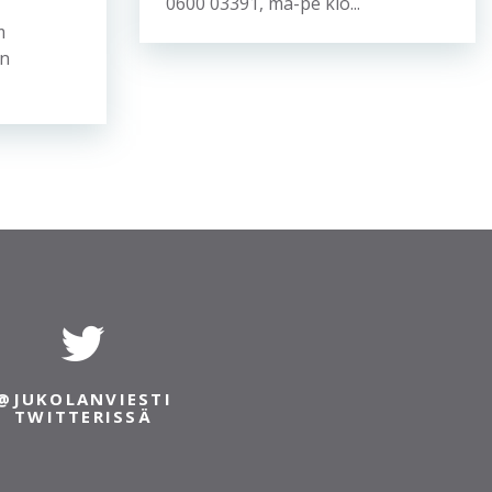
0600 03391, ma-pe klo...
om
an
@JUKOLANVIESTI
TWITTERISSÄ