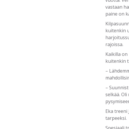
vuotta. Ve
vastaan ha
paine on k
Kilpasuunn
kuitenkin u
harjoitussu
rajoissa.
Kaikilla on
kuitenkin t
– Lähdemme
mahdollisi
– Suunnist
selkää. Oli
pysymiseen
Eka treeni
tarpeeksi.
Spesiaali t