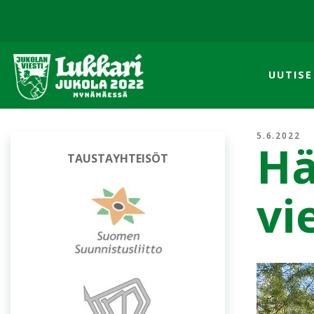
UUTISE
5.6.2022
Hä
OSUUSISÄNNÄT
vi