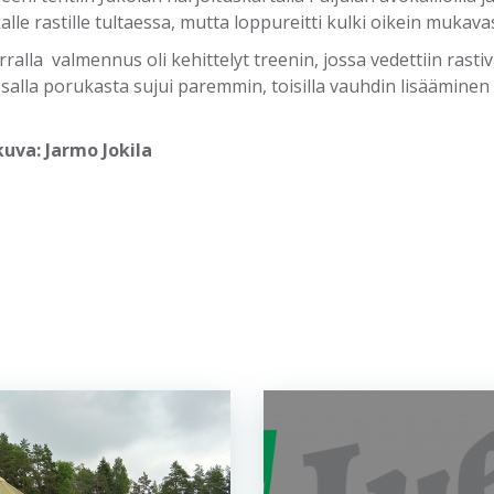
le rastille tultaessa, mutta loppureitti kulki oikein mukavas
rralla valmennus oli kehittelyt treenin, jossa vedettiin ras
Osalla porukasta sujui paremmin, toisilla vauhdin lisäämin
kuva: Jarmo Jokila