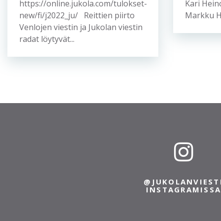
https://online.jukola.com/tulokset-
Kari Hei
new/fi/j2022_ju/ Reittien piirto
Markku He
Venlojen viestin ja Jukolan viestin
radat löytyvät...
@JUKOLANVIEST
INSTAGRAMISS