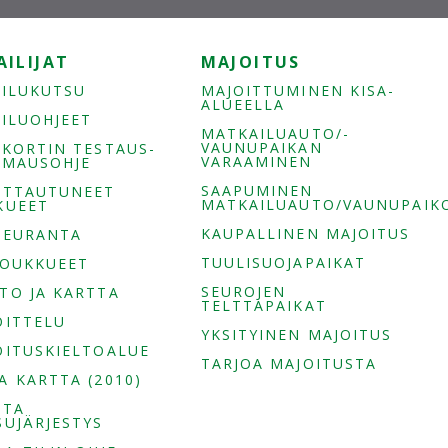
AILIJAT
MAJOITUS
AILUKUTSU
MAJOITTUMINEN KISA-
ALUEELLA
AILUOHJEET
MATKAILUAUTO/-
VAUNUPAIKAN
-KORTIN TESTAUS-
VARAAMINEN
EIMAUSOHJE
SAAPUMINEN
ITTAUTUNEET
MATKAILUAUTO/VAUNUPAIKO
KUEET
KAUPALLINEN MAJOITUS
SEURANTA
TUULISUOJAPAIKAT
JOUKKUEET
SEUROJEN
TO JA KARTTA
TELTTAPAIKAT
OITTELU
YKSITYINEN MAJOITUS
OITUSKIELTOALUE
TARJOA MAJOITUSTA
A KARTTA (2010)
ITA
SUJÄRJESTYS