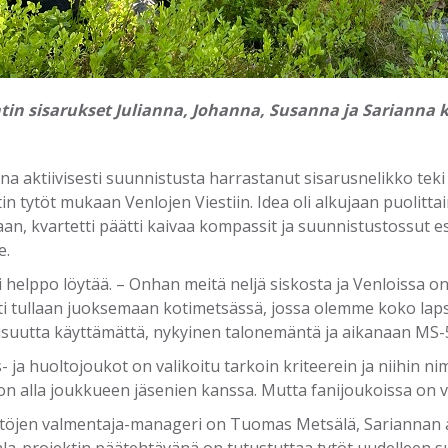
tin sisarukset Julianna, Johanna, Susanna ja Sarianna 
 aktiivisesti suunnistusta harrastanut sisarusnelikko teki v
 tytöt mukaan Venlojen Viestiin. Idea oli alkujaan puolittai
aan, kvartetti päätti kaivaa kompassit ja suunnistustossut e
e.
i helppo löytää. – Onhan meitä neljä siskosta ja Venloissa on
esti tullaan juoksemaan kotimetsässä, jossa olemme koko l
aisuutta käyttämättä, nykyinen talonemäntä ja aikanaan MS-
 ja huoltojoukot on valikoitu tarkoin kriteerein ja niihin 
n alla joukkueen jäsenien kanssa. Mutta fanijoukoissa on vie
ttöjen valmentaja-manageri on Tuomas Metsälä, Sariannan a