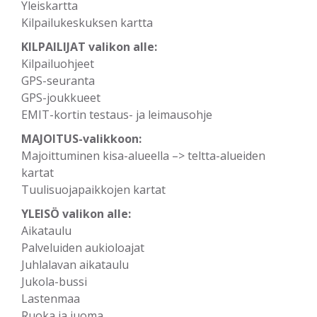
Yleiskartta
Kilpailukeskuksen kartta
KILPAILIJAT valikon alle:
Kilpailuohjeet
GPS-seuranta
GPS-joukkueet
EMIT-kortin testaus- ja leimausohje
MAJOITUS-valikkoon:
Majoittuminen kisa-alueella –> teltta-alueiden
kartat
Tuulisuojapaikkojen kartat
YLEISÖ valikon alle:
Aikataulu
Palveluiden aukioloajat
Juhlalavan aikataulu
Jukola-bussi
Lastenmaa
Ruoka ja juoma