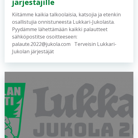
järjestäjille
Kiitämme kaikia talkoolaisia, katsojia ja etenkin
osallistujia onnistuneesta Lukkari-Jukolasta.
Pyydämme lähettämään kaikki palautteet
sähköpostitse osoitteeseen:
palaute.2022@jukola.com Terveisin Lukkari-
Jukolan järjestäjät