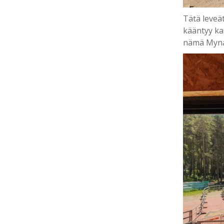
Tätä leveä
kääntyy ka
nämä Mynäm