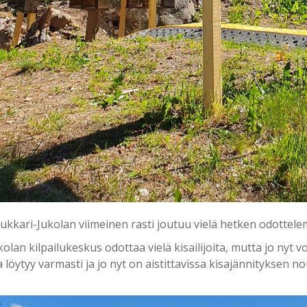
Lukkari-Jukolan viimeinen rasti joutuu vielä hetken odottelem
olan kilpailukeskus odottaa vielä kisailijoita, mutta jo nyt
löytyy varmasti ja jo nyt on aistittavissa kisajännityksen 