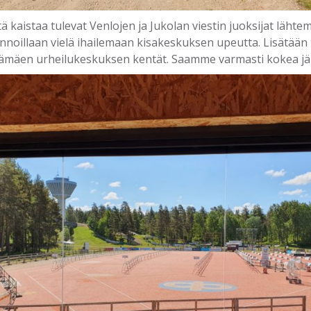
tä kaistaa tulevat Venlojen ja Jukolan viestin juoksijat läh
nnoillaan vielä ihailemaan kisakeskuksen upeutta. Lisätään t
äen urheilukeskuksen kentät. Saamme varmasti kokea jäll