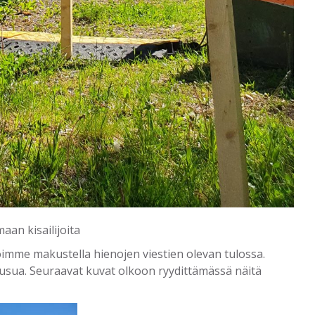
aan kisailijoita
 voimme makustella hienojen viestien olevan tulossa.
nousua. Seuraavat kuvat olkoon ryydittämässä näitä