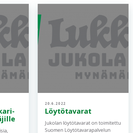
20.6.2022
ari-
Löytötavarat
jille
Jukolan löytötavarat on toimitettu
Suomen Löytötavarapalvelun
sia,