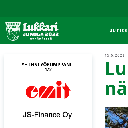
UUTISE
15.6.2022
Lu
YHTEISTYÖKUMPPANIT
2/2
nä