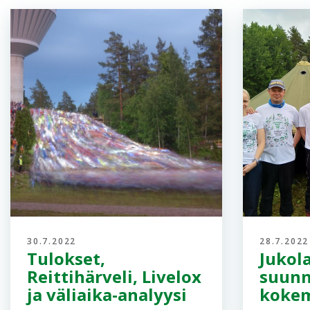
30.7.2022
28.7.2022
Tulokset,
Jukol
Reittihärveli, Livelox
suunn
ja väliaika-analyysi
koke