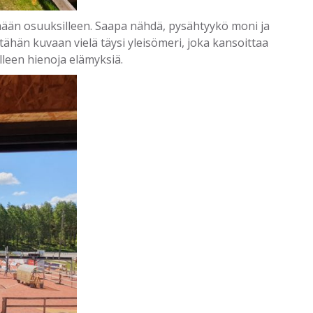
temään osuuksilleen. Saapa nähdä, pysähtyykö moni ja
ähän kuvaan vielä täysi yleisömeri, joka kansoittaa
een hienoja elämyksiä.