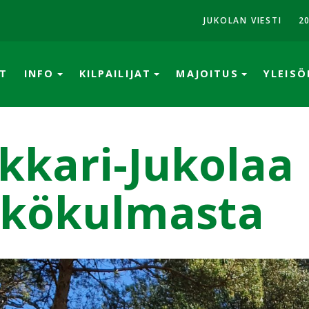
JUKOLAN VIESTI
2
T
INFO
KILPAILIJAT
MAJOITUS
YLEIS
kkari-Jukolaa
kökulmasta