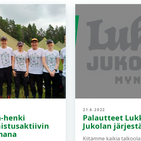
21.6.2022
a-henki
Palautteet Lukk
istusaktiivin
Jukolan järjestä
mana
Kiitämme kaikia talkoolai