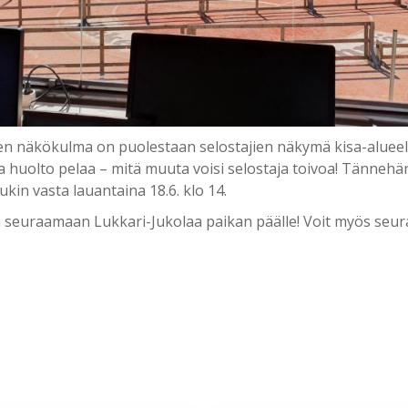
n näkökulma on puolestaan selostajien näkymä kisa-alueel
 ja huolto pelaa – mitä muuta voisi selostaja toivoa! Tänneh
kin vasta lauantaina 18.6. klo 14.
 seuraamaan Lukkari-Jukolaa paikan päälle! Voit myös seura