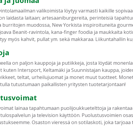
 ja juomaa
intolamaailman valikoimista löytyy varmasti kaikille sopivaa
n laidasta laitaan; artesaaniburgereita, perinteisiä tapahtu
a burritojen muodossa, New Yorkista inspiroituneita gourm
joava Beanit-ravintola, kana-finger foodia ja maukkaita kot
ytyy myös kahvit, pullat ym. sekä makkaraa. Liikuntahallin k
oja
eella on paljon kauppoja ja putiikkeja, josta löydät monenlai
t kuten Intersport, Keltamäki ja Suunnistajan kauppa, joiden
rvikkeet, teltat, urheilujuomat ja monet muut tuotteet. Mon
tulla tutustumaan paikallisten yritysten tuotetarjontaan!
stusvoimat
oimat lainaa tapahtumaan puolijoukkuetelttoja ja rakentaa J
tulospalvelun ja television käyttöön. Puolustusvoimien os
tukseemme. Osaston vieressä on sotilaskoti, joka tarjoaa t