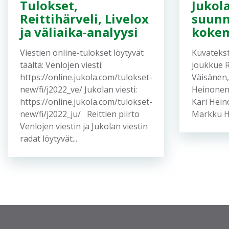
Tulokset,
Jukol
Reittihärveli, Livelox
suunn
ja väliaika-analyysi
koke
Viestien online-tulokset löytyvät
Kuvatekst
täältä: Venlojen viesti:
joukkue 
https://online.jukola.com/tulokset-
Väisänen,
new/fi/j2022_ve/ Jukolan viesti:
Heinonen,
https://online.jukola.com/tulokset-
Kari Hei
new/fi/j2022_ju/ Reittien piirto
Markku He
Venlojen viestin ja Jukolan viestin
radat löytyvät...