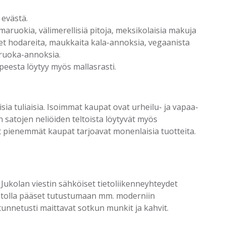
 evästä.
maruokia, välimerellisiä pitoja, meksikolaisia makuja
et hodareita, maukkaita kala-annoksia, vegaanista
iruoka-annoksia.
upeesta löytyy myös mallasrasti.
sia tuliaisia. Isoimmat kaupat ovat urheilu- ja vapaa-
 satojen neliöiden teltoista löytyvät myös
et pienemmät kaupat tarjoavat monenlaisia tuotteita.
ukolan viestin sähköiset tietoliikenneyhteydet
astolla pääset tutustumaan mm. moderniin
unnetusti maittavat sotkun munkit ja kahvit.