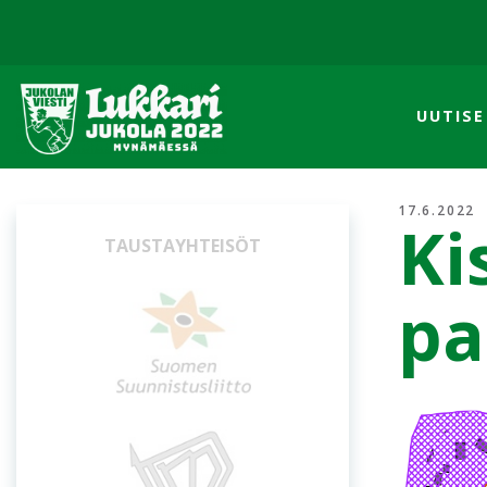
UUTISE
17.6.2022
Ki
OSUUSISÄNNÄT
pa