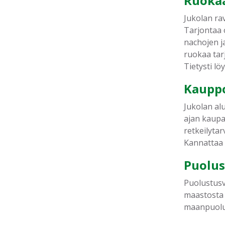
Ruokaa
Jukolan rav
Tarjontaa o
nachojen j
ruokaa tar
Tietysti lö
Kaupp
Jukolan alu
ajan kaupa
retkeilyta
Kannattaa 
Puolu
Puolustusv
maastosta 
maanpuolus