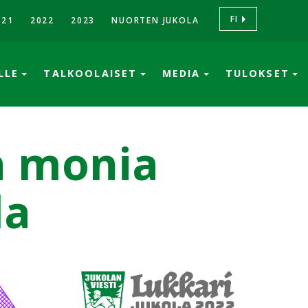
FI
021
2022
2023
NUORTEN JUKOLA
ÖLLE
TALKOOLAISET
MEDIA
TULOKSET
a monia
la