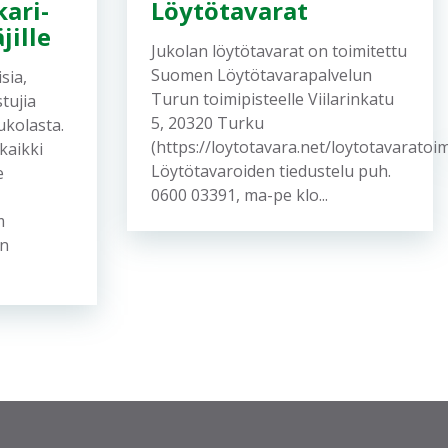
ari-
Löytötavarat
jille
Jukolan löytötavarat on toimitettu
Suomen Löytötavarapalvelun
sia,
Turun toimipisteelle Viilarinkatu
stujia
5, 20320 Turku
ukolasta.
(https://loytotavara.net/loytotavaratoim
kaikki
Löytötavaroiden tiedustelu puh.
e
0600 03391, ma-pe klo...
om
an