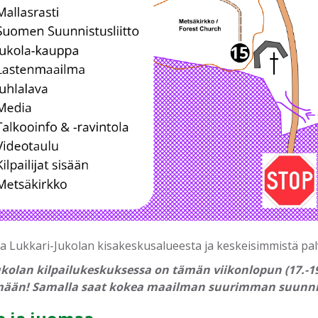
ta Lukkari-Jukolan kisakeskusalueesta ja keskeisimmistä palv
kolan kilpailukeskuksessa on tämän viikonlopun (17.-19.
mään! Samalla saat kokea maailman suurimman suunni