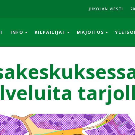
JUKOLAN VIESTI
2
T
INFO
KILPAILIJAT
MAJOITUS
YLEIS
sakeskuksess
lveluita tarjol