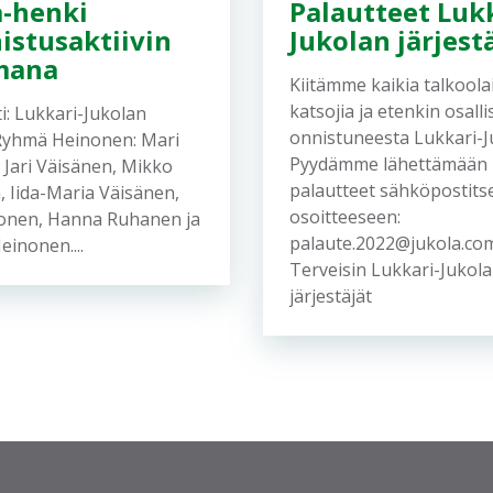
a-henki
Palautteet Lukk
istusaktiivin
Jukolan järjestä
mana
Kiitämme kaikia talkoolai
katsojia ja etenkin osalli
i: Lukkari-Jukolan
onnistuneesta Lukkari-J
Ryhmä Heinonen: Mari
Pyydämme lähettämään 
 Jari Väisänen, Mikko
palautteet sähköpostits
 Iida-Maria Väisänen,
osoitteeseen:
nonen, Hanna Ruhanen ja
palaute.2022@jukola.c
inonen....
Terveisin Lukkari-Jukol
järjestäjät