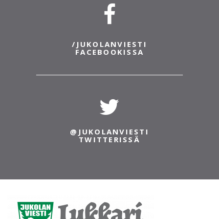
Löytötavarapalvelun Turun toimipisteelle
Viilarinkatu 5, 20320 Turku
(https://loytotavara.net/loytotavaratoimistot/turku/).
Löytötavaroiden tiedustelu puh. 0600 03391, ma-
pe klo...
@JUKOLANVIESTI
INSTAGRAMISSA