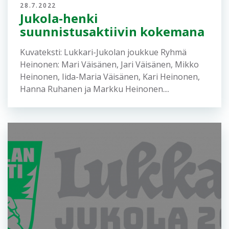
Viestien online-tulokset löytyvät täältä: Venlojen
viesti: https://online.jukola.com/tulokset-
new/fi/j2022_ve/ Jukolan viesti:
https://online.jukola.com/tulokset-
new/fi/j2022_ju/ Reittien piirto Venlojen viestin
ja Jukolan viestin radat löytyvät...