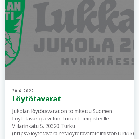
21.6.2022
Palautteet Lukkari-Jukolan
järjestäjille
Kiitämme kaikia talkoolaisia, katsojia ja etenkin
osallistujia onnistuneesta Lukkari-Jukolasta.
Pyydämme lähettämään kaikki palautteet
sähköpostitse osoitteeseen:
palaute.2022@jukola.com Terveisin Lukkari-
Jukolan järjestäjät