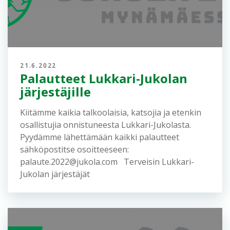
28.7.2022
Jukola-henki
suunnistusaktiivin kokemana
Kuvateksti: Lukkari-Jukolan joukkue Ryhmä
Heinonen: Mari Väisänen, Jari Väisänen, Mikko
Heinonen, Iida-Maria Väisänen, Kari Heinonen,
Hanna Ruhanen ja Markku Heinonen....