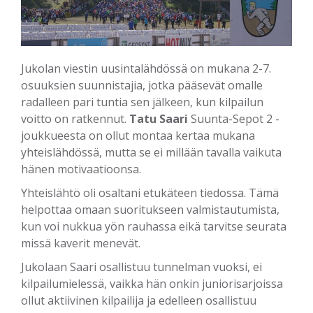
Jukolan viestin uusintalähdössä on mukana 2-7.
osuuksien suunnistajia, jotka pääsevät omalle
radalleen pari tuntia sen jälkeen, kun kilpailun
voitto on ratkennut.
Tatu Saari
Suunta-Sepot 2 -
joukkueesta on ollut montaa kertaa mukana
yhteislähdössä, mutta se ei millään tavalla vaikuta
hänen motivaatioonsa.
Yhteislähtö oli osaltani etukäteen tiedossa. Tämä
helpottaa omaan suoritukseen valmistautumista,
kun voi nukkua yön rauhassa eikä tarvitse seurata
missä kaverit menevät.
Jukolaan Saari osallistuu tunnelman vuoksi, ei
kilpailumielessä, vaikka hän onkin juniorisarjoissa
ollut aktiivinen kilpailija ja edelleen osallistuu