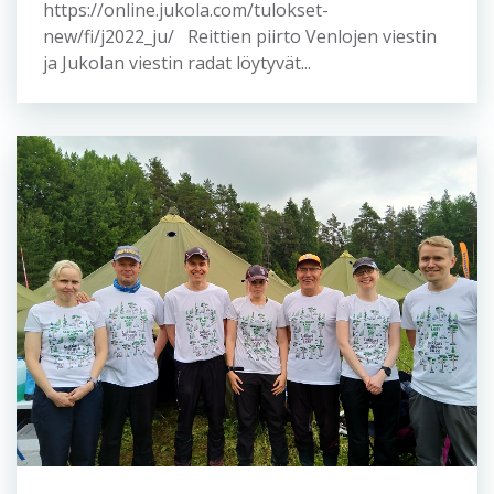
30.7.2022
Tulokset, Reittihärveli,
Livelox ja väliaika-analyysi