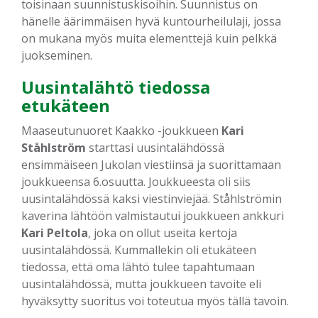
toisinaan suunnistuskisoihin. Suunnistus on
hänelle äärimmäisen hyvä kuntourheilulaji, jossa
on mukana myös muita elementtejä kuin pelkkä
juokseminen.
Uusintalähtö tiedossa
etukäteen
Maaseutunuoret Kaakko -joukkueen
Kari
Ståhlström
starttasi uusintalähdössä
ensimmäiseen Jukolan viestiinsä ja suorittamaan
joukkueensa 6.osuutta. Joukkueesta oli siis
uusintalähdössä kaksi viestinviejää. Ståhlströmin
kaverina lähtöön valmistautui joukkueen ankkuri
Kari Peltola
, joka on ollut useita kertoja
uusintalähdössä. Kummallekin oli etukäteen
tiedossa, että oma lähtö tulee tapahtumaan
uusintalähdössä, mutta joukkueen tavoite eli
hyväksytty suoritus voi toteutua myös tällä tavoin.