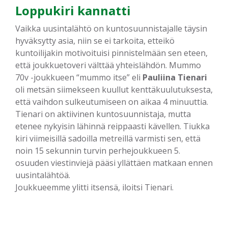
Loppukiri kannatti
Vaikka uusintalähtö on kuntosuunnistajalle täysin
hyväksytty asia, niin se ei tarkoita, etteikö
kuntoilijakin motivoituisi pinnistelmään sen eteen,
että joukkuetoveri välttää yhteislähdön. Mummo
70v -joukkueen “mummo itse” eli
Pauliina Tienari
oli metsän siimekseen kuullut kenttäkuulutuksesta,
että vaihdon sulkeutumiseen on aikaa 4 minuuttia.
Tienari on aktiivinen kuntosuunnistaja, mutta
etenee nykyisin lähinnä reippaasti kävellen. Tiukka
kiri viimeisillä sadoilla metreillä varmisti sen, että
noin 15 sekunnin turvin perhejoukkueen 5.
osuuden viestinviejä pääsi yllättäen matkaan ennen
uusintalähtöä.
Joukkueemme ylitti itsensä, iloitsi Tienari.