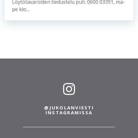
20.6.2022
Löytötavarat
Jukolan löytötavarat on toimitettu Suomen