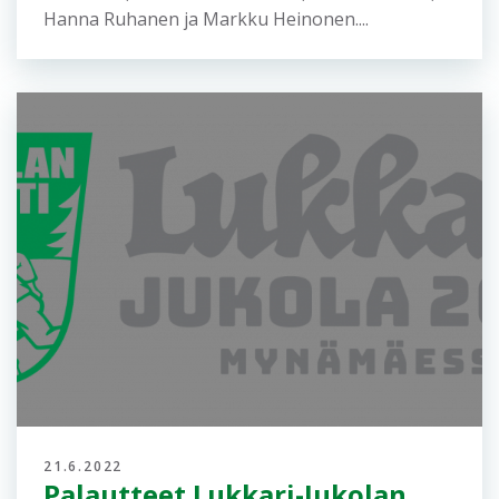
28.7.2022
Jukola-henki
suunnistusaktiivin kokemana