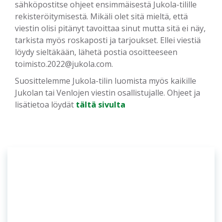
sähköpostitse ohjeet ensimmäisestä Jukola-tilille
rekisteröitymisestä. Mikäli olet sitä mieltä, että
viestin olisi pitänyt tavoittaa sinut mutta sitä ei näy,
tarkista myös roskaposti ja tarjoukset. Ellei viestiä
löydy sieltäkään, lähetä postia osoitteeseen
toimisto.2022@jukola.com.
Suosittelemme Jukola-tilin luomista myös kaikille
Jukolan tai Venlojen viestin osallistujalle. Ohjeet ja
lisätietoa löydät
tältä sivulta
OSUUSISÄNNÄT