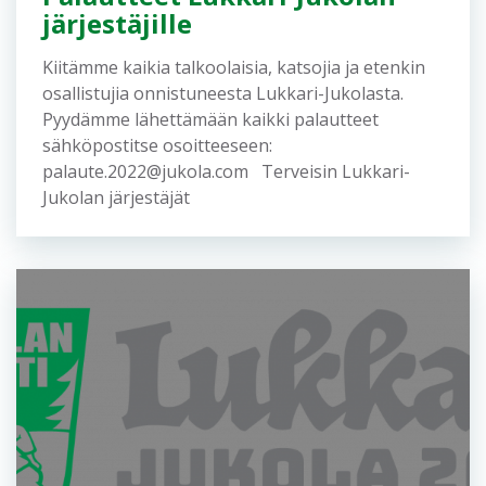
Kuvateksti: Lukkari-Jukolan joukkue Ryhmä
Heinonen: Mari Väisänen, Jari Väisänen, Mikko
Heinonen, Iida-Maria Väisänen, Kari Heinonen,
Hanna Ruhanen ja Markku Heinonen....