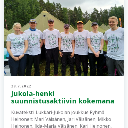
30.7.2022
Tulokset, Reittihärveli,
Livelox ja väliaika-analyysi
Viestien online-tulokset löytyvät täältä: Venlojen
viesti: https://online.jukola.com/tulokset-
new/fi/j2022_ve/ Jukolan viesti:
https://online.jukola.com/tulokset-
new/fi/j2022_ju/ Reittien piirto Venlojen viestin
ja Jukolan viestin radat löytyvät...