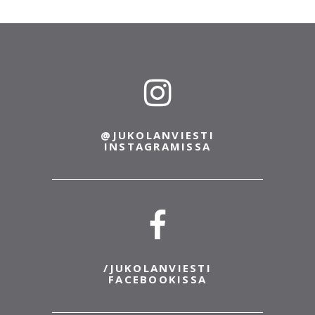
20.6.2022
Löytötavarat
Jukolan löytötavarat on toimitettu Suomen
Löytötavarapalvelun Turun toimipisteelle
Viilarinkatu 5, 20320 Turku
(https://loytotavara.net/loytotavaratoimistot/turku/).
Löytötavaroiden tiedustelu puh. 0600 03391, ma-
pe klo...