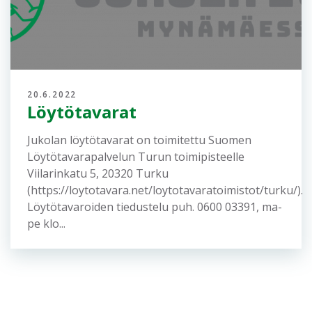
21.6.2022
Palautteet Lukkari-Jukolan
järjestäjille
Kiitämme kaikia talkoolaisia, katsojia ja etenkin
osallistujia onnistuneesta Lukkari-Jukolasta.
Pyydämme lähettämään kaikki palautteet
sähköpostitse osoitteeseen:
palaute.2022@jukola.com Terveisin Lukkari-
Jukolan järjestäjät