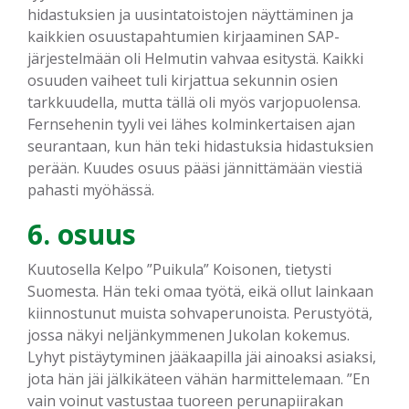
hidastuksien ja uusintatoistojen näyttäminen ja
kaikkien osuustapahtumien kirjaaminen SAP-
järjestelmään oli Helmutin vahvaa esitystä. Kaikki
osuuden vaiheet tuli kirjattua sekunnin osien
tarkkuudella, mutta tällä oli myös varjopuolensa.
Fernsehenin tyyli vei lähes kolminkertaisen ajan
seurantaan, kun hän teki hidastuksia hidastuksien
perään. Kuudes osuus pääsi jännittämään viestiä
pahasti myöhässä.
6. osuus
Kuutosella Kelpo ”Puikula” Koisonen, tietysti
Suomesta. Hän teki omaa työtä, eikä ollut lainkaan
kiinnostunut muista sohvaperunoista. Perustyötä,
jossa näkyi neljänkymmenen Jukolan kokemus.
Lyhyt pistäytyminen jääkaapilla jäi ainoaksi asiaksi,
jota hän jäi jälkikäteen vähän harmittelemaan. ”En
vain voinut vastustaa tuoreen perunapiirakan