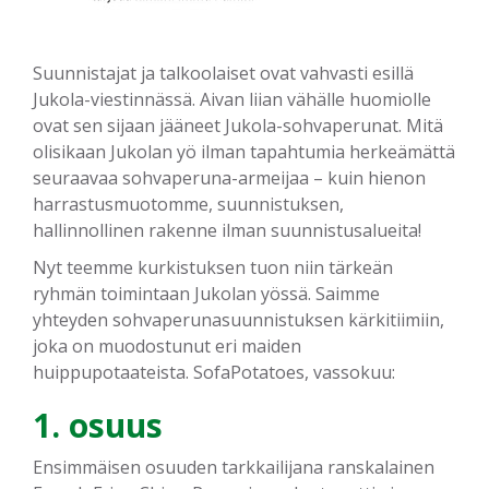
Suunnistajat ja talkoolaiset ovat vahvasti esillä
Jukola-viestinnässä. Aivan liian vähälle huomiolle
ovat sen sijaan jääneet Jukola-sohvaperunat. Mitä
olisikaan Jukolan yö ilman tapahtumia herkeämättä
seuraavaa sohvaperuna-armeijaa – kuin hienon
harrastusmuotomme, suunnistuksen,
hallinnollinen rakenne ilman suunnistusalueita!
Nyt teemme kurkistuksen tuon niin tärkeän
ryhmän toimintaan Jukolan yössä. Saimme
yhteyden sohvaperunasuunnistuksen kärkitiimiin,
joka on muodostunut eri maiden
huippupotaateista. SofaPotatoes, vassokuu:
1. osuus
Ensimmäisen osuuden tarkkailijana ranskalainen