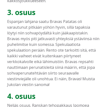
kakkosjoukkueeseen.
3. osuus
Espanjan lahjana saatu Bravas Patatas oli
varautunut pitkään yöhön hyvin, sillä tapaksia
löytyi niin sohvapöydältä kuin jääkaapistakin.
Bravas myös piti jatkuvasti yhteyksiä ystäviinsä niin
puhelimitse kuin somessa. Spekulaatiota
spekulaation perään. Rento ote tarkoitti sitä, että
kaikki vaiheet eivät kuitenkaan piirtyneet
verkkokalvolle eikä lähimuistiin. Bravas repsahti
nauttimaan perunatisleitä siinä määrin, että jopa
sohvaperunatehtävän siirto seuraavalle
viestinviejälle oli unohtua. Ei näin, Bravas! Muista
Jukolan viestin sanoma!
4. osuus
Neljäs osuus. Ranskan tehopakkaus Ipomoea