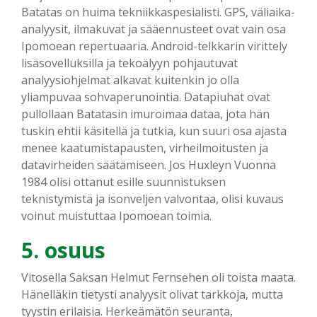
Batatas on huima tekniikkaspesialisti. GPS, väliaika-
analyysit, ilmakuvat ja sääennusteet ovat vain osa
Ipomoean repertuaaria. Android-telkkarin virittely
lisäsovelluksilla ja tekoälyyn pohjautuvat
analyysiohjelmat alkavat kuitenkin jo olla
yliampuvaa sohvaperunointia. Datapiuhat ovat
pullollaan Batatasin imuroimaa dataa, jota hän
tuskin ehtii käsitellä ja tutkia, kun suuri osa ajasta
menee kaatumistapausten, virheilmoitusten ja
datavirheiden säätämiseen. Jos Huxleyn Vuonna
1984 olisi ottanut esille suunnistuksen
teknistymistä ja isonveljen valvontaa, olisi kuvaus
voinut muistuttaa Ipomoean toimia.
5. osuus
Vitosella Saksan Helmut Fernsehen oli toista maata.
Hänelläkin tietysti analyysit olivat tarkkoja, mutta
tyystin erilaisia. Herkeämätön seuranta,