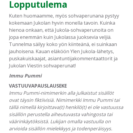
Lopputulema
Kuten huomaamme, myös sohvaperunana pystyy
kokemaan Jukolan hyvin monella tavoin. Kuinka
hienoa onkaan, että Jukola-sohvaperunoita on
jopa enemmän kuin Jukolassa juoksevia veljiä.
Tunnelma säilyy koko yön kiinteänä, ei suinkaan
jauhoisena. Kauan eläköön Ylen Jukola-lähetys,
puskakuiskaajat, asiantuntijakommentaattorit ja
Jukolan Viestin sohvaperunat!
Immu Pummi
VASTUUVAPAUSLAUSEKE
Immu Pummi-nimimerkin alla julkaistut sisällöt
ovat täysin fiktiivisiä. Nimimerkki Immu Pummi tai
tällä nimellä kirjoittava(t) henkilö(t) ei ole vastuussa
sisällön perustella aiheutuvasta vahingosta tai
väärinkäytöksistä. Lukijan omalla vastuulla on
arvioida sisällön mielekkyys ja todenperäisyys.