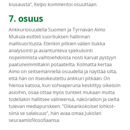
kiusausta”, Kelpo kommentoi osuuttaan.
7. osuus
Ankkuriosuudella Suomen ja Tyrnävän Aimo
Mukula esitteli suorituksen hallinnan
mallisuoritusta. Etenkin pitkien välien tiukka
analysointi ja asiantunteva spekulointi
nopeimmista vaihtoehdoista nosti karvat pystyyn
paatuneimmiltakin potaateilta. Kolmatta kertaa
Aimo on seitsemännellä osuudella ja näyttää siltä,
että hän on itseoikeutettu ankkuri pitkään. On
hienoa katsoa, kun sohvaperuna keskittyy oikeisiin
asioihin, osaa ottaa myös tunteet mukaan mutta
todellakin hallitsee välineensä, näköradion ja sieltä
tulevan mediapurskeen. ”Oikeankokoiset lohkot-
siinä se salaisuus”, hän avaa omaa Jukolan
seuraamisfilosofiaansa.