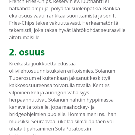
French Fries-Chips. Reservin ev. luutnantti ei
hätkähdä ampuja, pölyä tai suolenpätkiä. Rankka
eka osuus vaatii rankkaa suorittamista ja sen F.
Fries-Chips tekee vakuuttavasti. Herkeämätöntä
tekemistä, joka takaa hyvät lähtökohdat seuraaville
aitotumaisille.
2. osuus
Kreikasta joukkuetta edustaa
oliivilehtosuunnistuksien erikoismies. Solanum
Tuberosum ei kuitenkaan jaksanut keskittyä
kakkososuuteensa toivotulla tavalla. Kenties
vilpoinen keli ja auringon vähäisyys
herpaannuttivat. Solanum nähtiin hyppimässä
kanavalta toiselle, jopa maahockey- ja
bridgeohjelmien puolelle. Homma meni ns. ihan
muusiksi. Seuraavaa Jukolaa silmälläpitäen voi
uhata tipahtaminen SofaPotatoes:in