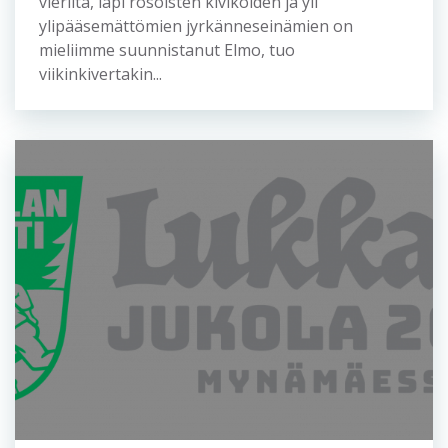
vieriltä, läpi rosoisten kivikoiden ja yli
ylipääsemättömien jyrkänneseinämien on
mieliimme suunnistanut Elmo, tuo
viikinkivertakin...