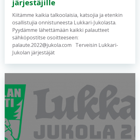
Kuvateksti: Lukkari-Jukolan joukkue Ryhmä
Heinonen: Mari Väisänen, Jari Väisänen, Mikko
Heinonen, Iida-Maria Väisänen, Kari Heinonen,
Hanna Ruhanen ja Markku Heinonen....