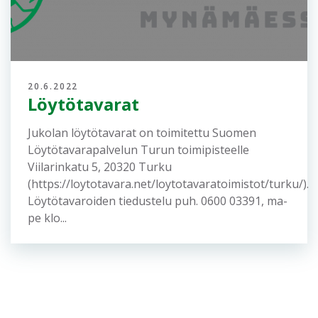
21.6.2022
Palautteet Lukkari-Jukolan
järjestäjille
Kiitämme kaikia talkoolaisia, katsojia ja etenkin
osallistujia onnistuneesta Lukkari-Jukolasta.
Pyydämme lähettämään kaikki palautteet
sähköpostitse osoitteeseen:
palaute.2022@jukola.com Terveisin Lukkari-
Jukolan järjestäjät