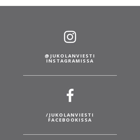
20.6.2022
Löytötavarat
Jukolan löytötavarat on toimitettu Suomen
Löytötavarapalvelun Turun toimipisteelle
Viilarinkatu 5, 20320 Turku
(https://loytotavara.net/loytotavaratoimistot/turku/).
Löytötavaroiden tiedustelu puh. 0600 03391, ma-
pe klo...