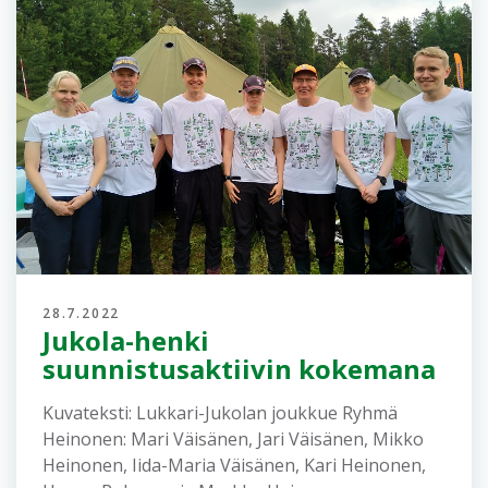
30.7.2022
Tulokset, Reittihärveli,
Livelox ja väliaika-analyysi
Viestien online-tulokset löytyvät täältä: Venlojen
viesti: https://online.jukola.com/tulokset-
new/fi/j2022_ve/ Jukolan viesti:
https://online.jukola.com/tulokset-
new/fi/j2022_ju/ Reittien piirto Venlojen viestin
ja Jukolan viestin radat löytyvät...