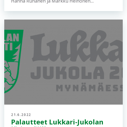
28.7.2022
Jukola-henki
suunnistusaktiivin kokemana