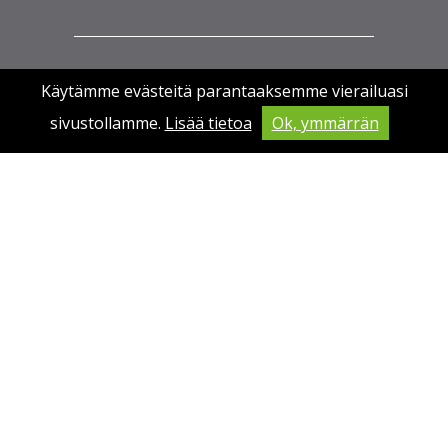
Käytämme evästeitä parantaaksemme vierailuasi
sivustollamme.
Lisää tietoa
Ok, ymmärrän
@JUKOLANVIESTI
TWITTERISSÄ