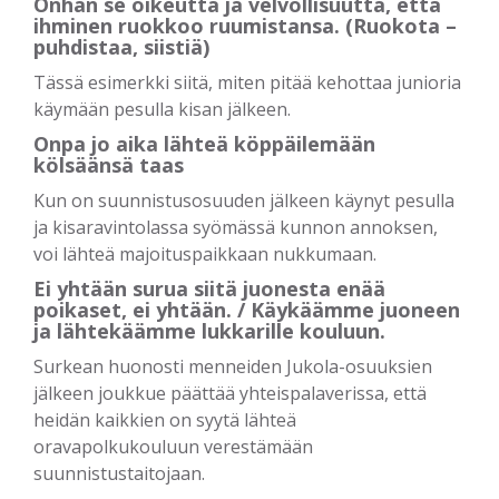
Onhan se oikeutta ja velvollisuutta, että
ihminen ruokkoo ruumistansa. (Ruokota –
puhdistaa, siistiä)
Tässä esimerkki siitä, miten pitää kehottaa junioria
käymään pesulla kisan jälkeen.
Onpa jo aika lähteä köppäilemään
kölsäänsä taas
Kun on suunnistusosuuden jälkeen käynyt pesulla
ja kisaravintolassa syömässä kunnon annoksen,
voi lähteä majoituspaikkaan nukkumaan.
Ei yhtään surua siitä juonesta enää
poikaset, ei yhtään. / Käykäämme juoneen
ja lähtekäämme lukkarille kouluun.
Surkean huonosti menneiden Jukola-osuuksien
jälkeen joukkue päättää yhteispalaverissa, että
heidän kaikkien on syytä lähteä
oravapolkukouluun verestämään
suunnistustaitojaan.