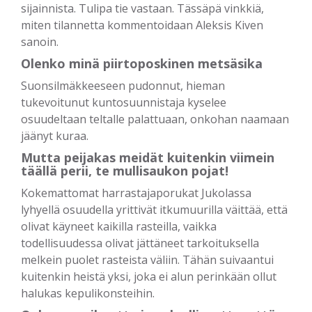
sijainnista. Tulipa tie vastaan. Tässäpä vinkkiä,
miten tilannetta kommentoidaan Aleksis Kiven
sanoin.
Olenko minä piirtoposkinen metsäsika
Suonsilmäkkeeseen pudonnut, hieman
tukevoitunut kuntosuunnistaja kyselee
osuudeltaan teltalle palattuaan, onkohan naamaan
jäänyt kuraa.
Mutta peijakas meidät kuitenkin viimein
täällä perii, te mullisaukon pojat!
Kokemattomat harrastajaporukat Jukolassa
lyhyellä osuudella yrittivät itkumuurilla väittää, että
olivat käyneet kaikilla rasteilla, vaikka
todellisuudessa olivat jättäneet tarkoituksella
melkein puolet rasteista väliin. Tähän suivaantui
kuitenkin heistä yksi, joka ei alun perinkään ollut
halukas kepulikonsteihin.