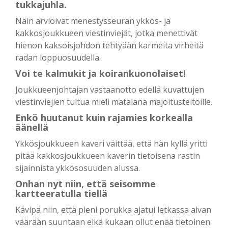
tukkajuhla.
Näin arvioivat menestysseuran ykkös- ja
kakkosjoukkueen viestinviejät, jotka menettivät
hienon kaksoisjohdon tehtyään karmeita virheitä
radan loppuosuudella.
Voi te kalmukit ja koirankuonolaiset!
Joukkueenjohtajan vastaanotto edellä kuvattujen
viestinviejien tultua mieli matalana majoitusteltoille.
Enkö huutanut kuin rajamies korkealla
äänellä
Ykkösjoukkueen kaveri väittää, että hän kyllä yritti
pitää kakkosjoukkueen kaverin tietoisena rastin
sijainnista ykkösosuuden alussa.
Onhan nyt niin, että seisomme
kartteeratulla tiellä
Kävipä niin, että pieni porukka ajatui letkassa aivan
väärään suuntaan eikä kukaan ollut enää tietoinen