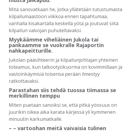
musta jalkapuu.
Mitä sanovatkaan he, jotka yllätetään tutustumasta
kilpailumaastoon viikkoa ennen tapahtumaa,
vanhalla kisakartalla keskellä yötä ja joutuvat siitä
kilpailun valvojan puhuteltavaksi.
Myykäämme viheliäinen Jukola tai
pankaamme se vuokralle Rajaportin
nahkapeitturille.
Jukolan pääsihteerin ja kilpailunjohtajan yhteinen
toteamus, kun talkootyökuorma on kovimmillaan ja
vastoinkäymisiä toisensa perään ilmestyy
ratkottavaksi.
Parastahan siis tehdä tuossa tiimassa se
merkillinen temppu
Miten puetaan sanoiksi se, että pitkä yöosuus on
juurikin oikea aika karata kärjessä yli kymmenen
minuutin karkumatkalle.
– – vartoohan meitä vaivaisia tulinen