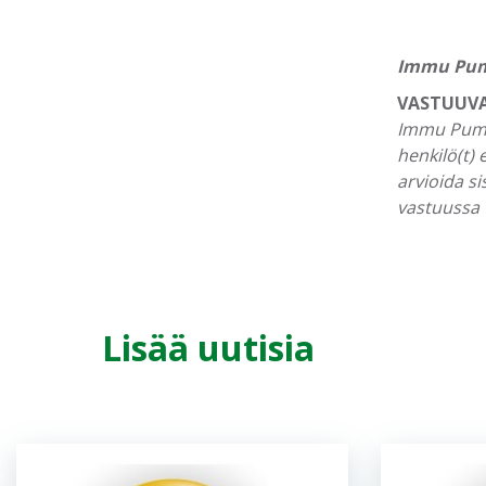
Immu Pu
VASTUUV
Immu Pummi-
henkilö(t) 
arvioida si
vastuussa 
Lisää uutisia