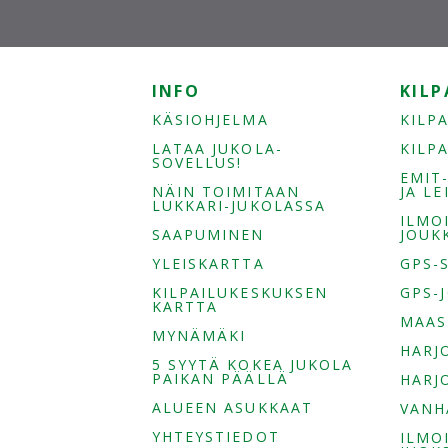
INFO
KILP
KÄSIOHJELMA
KILP
LATAA JUKOLA-
KILP
SOVELLUS!
EMIT
NÄIN TOIMITAAN
JA L
LUKKARI-JUKOLASSA
ILMO
SAAPUMINEN
JOUK
YLEISKARTTA
GPS-
KILPAILUKESKUKSEN
GPS-
KARTTA
MAAS
MYNÄMÄKI
HARJ
5 SYYTÄ KOKEA JUKOLA
PAIKAN PÄÄLLÄ
HARJ
ALUEEN ASUKKAAT
VANH
YHTEYSTIEDOT
ILMO