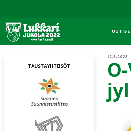
UUTISE
12.3.2022
O-
OSUUSISÄNNÄT
jy