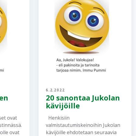
6.2.2022
en
20 sanontaa Jukolan
kävijöille
set ovat
Henkisiin
estinnässä.
valmistautumiskeinoihin Jukolan
olle ovat
kävijöille ehdotetaan seuraavia