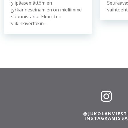
ylipääsemättömien
Seuraava
jyrkänneseinämien on mieliimme
vaihtoehto
suunnistanut Elmo, tuo
viikinkivertakin...
@JUKOLANVIEST
INSTAGRAMISS