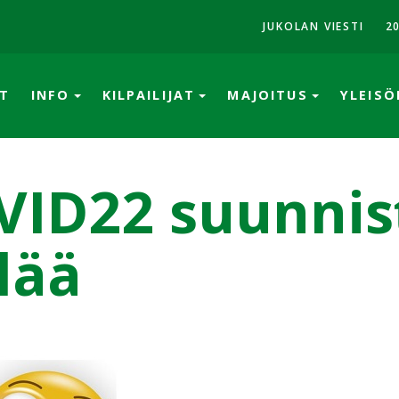
JUKOLAN VIESTI
2
T
INFO
KILPAILIJAT
MAJOITUS
YLEIS
VID22 suunnis
llää