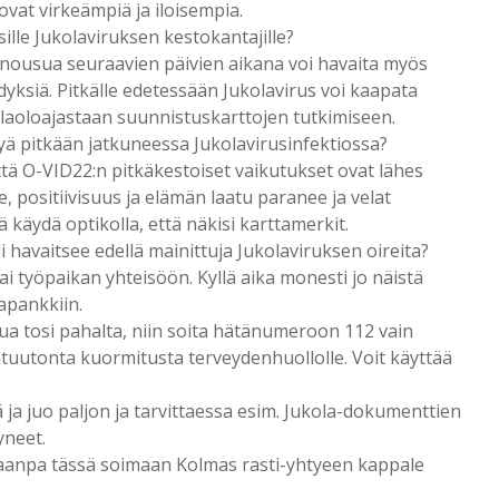
 ovat virkeämpiä ja iloisempia.
isille Jukolaviruksen kestokantajille?
nnousua seuraavien päivien aikana voi havaita myös
dyksiä. Pitkälle edetessään Jukolavirus voi kaapata
llaoloajastaan suunnistuskarttojen tutkimiseen.
tyä pitkään jatkuneessa Jukolavirusinfektiossa?
ttä O-VID22:n pitkäkestoiset vaikutukset ovat lähes
, positiivisuus ja elämän laatu paranee ja velat
käydä optikolla, että näkisi karttamerkit.
li havaitsee edellä mainittuja Jukolaviruksen oireita?
ai työpaikan yhteisöön. Kyllä aika monesti jo näistä
japankkiin.
ua tosi pahalta, niin soita hätänumeroon 112 vain
htuutonta kuormitusta terveydenhuollolle. Voit käyttää
ää ja juo paljon ja tarvittaessa esim. Jukola-dokumenttien
yneet.
itetaanpa tässä soimaan Kolmas rasti-yhtyeen kappale