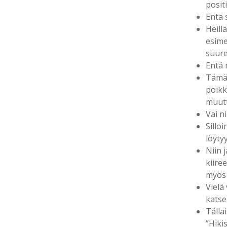
posit
Entä 
Heill
esime
suure
Entä 
Tämä 
poikk
muutt
Vai n
Sillo
löyty
Niin 
kiire
myös 
Vielä
katse
Tälla
”Hikis