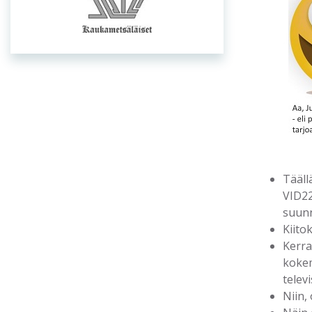
Tääll
VID22
suunn
Kiito
Kerra
kokem
telev
Niin,