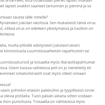
ole arvanneet, että ottaessaan pienet lapset mukaan
et lapset ovatkin saaneet tartunnan jo pieninä ja se
nkaan tausta tälle nimelle?
ynämäen Jukolan viestissä. Sen mukaisesti tämä virus
yt, sitkeä virus on edelleen yleistymässä ja tuolloin on
ukolassa.
lta, mutta pitkälle edistyneen Jukolaviruksen
e kiinnostusta suunnistusaiheisiin tapahtumiin tai
 suunnistuskurssit ja toisaalta myös iltarastitapahtumat
eissa. Usein tuossa vaiheessa peli on jo menetetty eli
 levinneet omatoimirastit ovat myös olleet omiaan
heessa?
in joihinkin etäisiin paikkoihin ja tyypillisesti sinne
 olevia potilaita. Tuon päivän aikana sitten voidaan
a ihon punoitusta. Toisaalta on nähtävissä myös