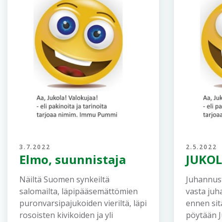
3.7.2022
2.5.2022
Elmo, suunnistaja
JUKOL
Näiltä Suomen synkeiltä
Juhannust
salomailta, läpipääsemättömien
vasta juh
puronvarsipajukoiden vieriltä, läpi
ennen sitä
rosoisten kivikoiden ja yli
pöytään J