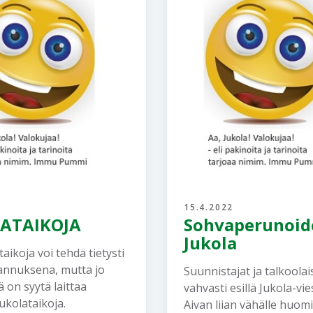
15.4.2022
ATAIKOJA
Sohvaperunoid
Jukola
aikoja voi tehdä tietysti
annuksena, mutta jo
Suunnistajat ja talkoolai
 on syytä laittaa
vahvasti esillä Jukola-vi
ukolataikoja.
Aivan liian vähälle huomi