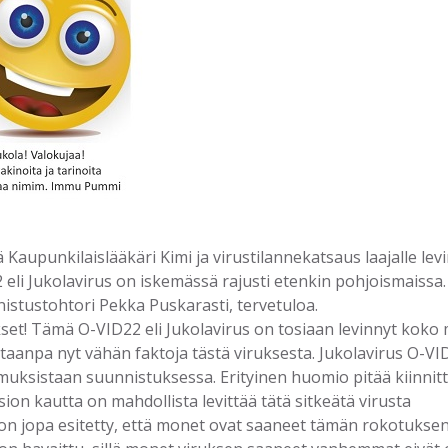
ä Kaupunkilaislääkäri Kimi ja virustilannekatsaus laajalle lev
 eli Jukolavirus on iskemässä rajusti etenkin pohjoismaissa
istustohtori Pekka Puskarasti, tervetuloa.
kset! Tämä O-VID22 eli Jukolavirus on tosiaan levinnyt koko 
taanpa nyt vähän faktoja tästä viruksesta. Jukolavirus O-VI
uksistaan suunnistuksessa. Erityinen huomio pitää kiinnitt
ision kautta on mahdollista levittää tätä sitkeätä virusta
 on jopa esitetty, että monet ovat saaneet tämän rokotukse