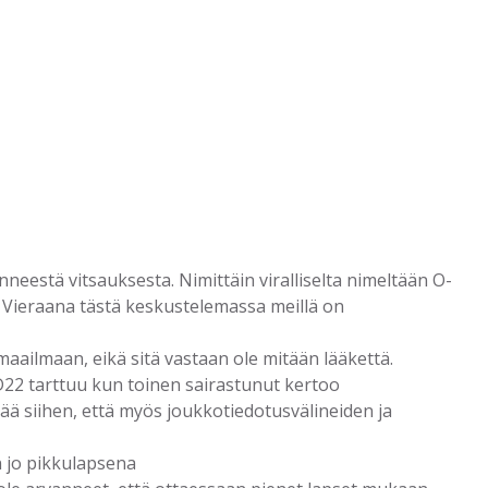
inneestä vitsauksesta. Nimittäin viralliselta nimeltään O-
. Vieraana tästä keskustelemassa meillä on
maailmaan, eikä sitä vastaan ole mitään lääkettä.
D22 tarttuu kun toinen sairastunut kertoo
ää siihen, että myös joukkotiedotusvälineiden ja
n jo pikkulapsena