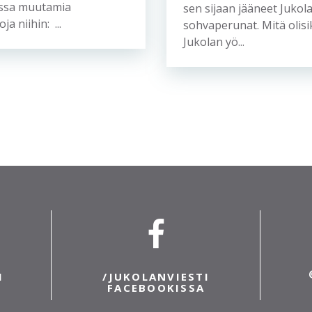
ssa muutamia
sen sijaan jääneet Jukola
ja niihin: ...
sohvaperunat. Mitä olis
Jukolan yö...
I
/JUKOLANVIESTI
A
FACEBOOKISSA