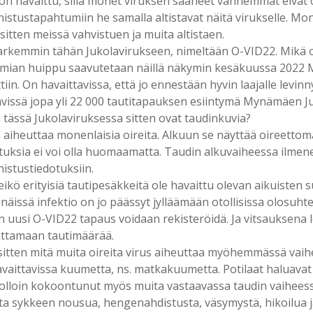
on havaittu, sillä monet viruksen saaneet vanhemmat eivät 
istustapahtumiin he samalla altistavat näitä virukselle. Mon
ä sitten meissä vahvistuen ja muita altistaen.
arkemmin tähän Jukolavirukseen, nimeltään O-VID22. Mikä o
mian huippu saavutetaan näillä näkymin kesäkuussa 2022 M
tiin. On havaittavissa, että jo ennestään hyvin laajalle levinn
vissä jopa yli 22 000 tautitapauksen esiintymä Mynämäen J
 tässä Jukolaviruksessa sitten ovat taudinkuvia?
aiheuttaa monenlaisia oireita. Alkuun se näyttää oireettoma
tuksia ei voi olla huomaamatta. Taudin alkuvaiheessa ilmene
istustiedotuksiin.
 eikö erityisiä tautipesäkkeitä ole havaittu olevan aikuisten
, näissä infektio on jo päässyt jylläämään otollisissa olosuht
en uusi O-VID22 tapaus voidaan rekisteröidä. Ja vitsauksena
ttamaan tautimäärää.
sitten mitä muita oireita virus aiheuttaa myöhemmässä vai
vaittavissa kuumetta, ns. matkakuumetta. Potilaat haluavat use
olloin kokoontunut myös muita vastaavassa taudin vaiheessa
ta sykkeen nousua, hengenahdistusta, väsymystä, hikoilua j