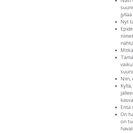
Näin 
suunn
jyllä
Nyt t
Epide
nimet
nähtä
Mitkä
Tämä 
vaiku
suunn
Niin,
Kyllä
jälle
kasva
Entä 
On ha
on tu
havai