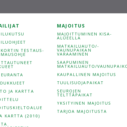
AILIJAT
MAJOITUS
AILUKUTSU
MAJOITTUMINEN KISA-
ALUEELLA
AILUOHJEET
MATKAILUAUTO/-
VAUNUPAIKAN
-KORTIN TESTAUS-
VARAAMINEN
EIMAUSOHJE
SAAPUMINEN
ITTAUTUNEET
MATKAILUAUTO/VAUNUPAIKO
KUEET
KAUPALLINEN MAJOITUS
SEURANTA
TUULISUOJAPAIKAT
JOUKKUEET
SEUROJEN
TO JA KARTTA
TELTTAPAIKAT
OITTELU
YKSITYINEN MAJOITUS
OITUSKIELTOALUE
TARJOA MAJOITUSTA
A KARTTA (2010)
ITA