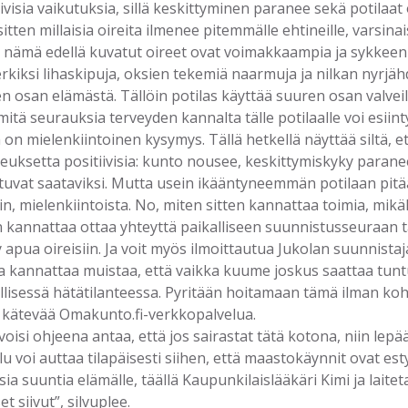
iivisia vaikutuksia, sillä keskittyminen paranee sekä potilaat
sitten millaisia oireita ilmenee pitemmälle ehtineille, varsina
ä nämä edellä kuvatut oireet ovat voimakkaampia ja sykkee
rkiksi lihaskipuja, oksien tekemiä naarmuja ja nilkan nyrjäh
n osan elämästä. Tällöin potilas käyttää suuren osan valvei
mitä seurauksia terveyden kannalta tälle potilaalle voi esiin
on mielenkiintoinen kysymys. Tällä hetkellä näyttää siltä, e
euksetta positiivisia: kunto nousee, keskittymiskyky paranee
uvat saataviksi. Mutta usein ikääntyneemmän potilaan pitää 
iin, mielenkiintoista. No, miten sitten kannattaa toimia, mikä
in kannattaa ottaa yhteyttä paikalliseen suunnistusseuraan t
y apua oireisiin. Ja voit myös ilmoittautua Jukolan suunnista
ja kannattaa muistaa, että vaikka kuume joskus saattaa tunt
ellisessä hätätilanteessa. Pyritään hoitamaan tämä ilman ko
kätevää Omakunto.fi-verkkopalvelua.
 voisi ohjeena antaa, että jos sairastat tätä kotona, niin lep
lu voi auttaa tilapäisesti siihen, että maastokäynnit ovat est
isia suuntia elämälle, täällä Kaupunkilaislääkäri Kimi ja la
et siivut”, silvuplee.