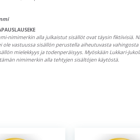
mmi
APAUSLAUSEKE
nimimerkin alla julkaistut sisällöt ovat täysin fiktiivisiä. 
ei ole vastuussa sisällön perustella aiheutuvasta vahingosta 
sällön mielekkyys ja todenperäisyys. Myöskään Lukkari-Jukola,
tämän nimimerkin alla tehtyjen sisältöjen käytöstä.