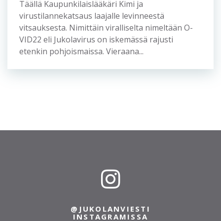
Jukola-viestinnässä. Aivan liian vähälle huomiolle
ovat sen sijaan jääneet Jukola-sohvaperunat.
Mitä olisikaan Jukolan yö...