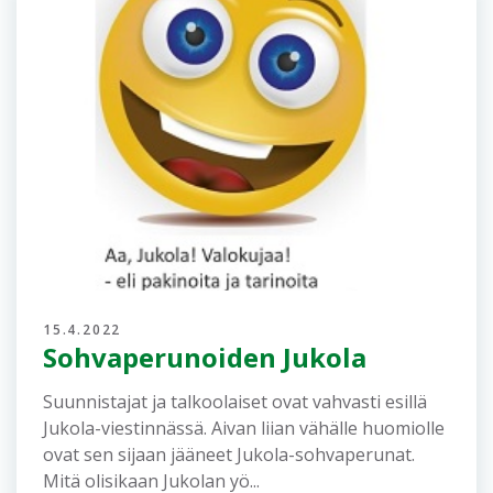
2.5.2022
JUKOLATAIKOJA
Juhannustaikoja voi tehdä tietysti vasta
juhannuksena, mutta jo ennen sitä on syytä
laittaa pöytään Jukolataikoja. Seuraavassa
muutamia vaihtoehtoja niihin: ...