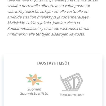
tällä nimellä kirjoittava(t) henkilö(t) ei ole vastuussa
sisällön perustella aiheutuvasta vahingosta tai
väärinkäytöksistä. Lukijan omalla vastuulla on
arvioida sisällön mielekkyys ja todenperäisyys.
Myöskään Lukkari-Jukola, Jukolan viesti ja
Kaukametsäläiset ry eivät ole vastuussa tämän
nimimerkin alla tehtyjen sisältöjen käytöstä.
OSUUSISÄNNÄT