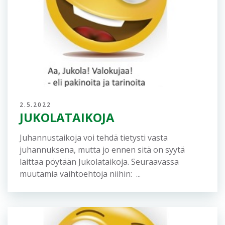
3.7.2022
Elmo, suunnistaja
Näiltä Suomen synkeiltä salomailta,
läpipääsemättömien puronvarsipajukoiden
vieriltä, läpi rosoisten kivikoiden ja yli
ylipääsemättömien jyrkänneseinämien on
mieliimme suunnistanut Elmo, tuo
viikinkivertakin...