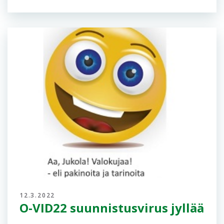
15.4.2022
Sohvaperunoiden Jukola
Suunnistajat ja talkoolaiset ovat vahvasti esillä