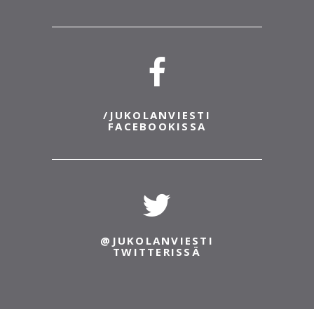
12.3.2022
O-VID22 suunnistusvirus jyllää
Täällä Kaupunkilaislääkäri Kimi ja
virustilannekatsaus laajalle levinneestä
vitsauksesta. Nimittäin viralliselta nimeltään O-
VID22 eli Jukolavirus on iskemässä rajusti
etenkin pohjoismaissa. Vieraana...