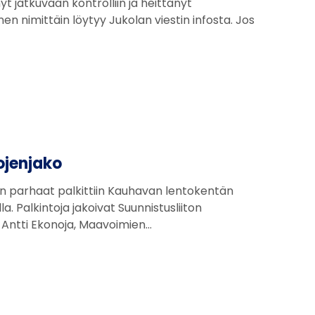
yt jatkuvaan kontrolliin ja heittänyt
n nimittäin löytyy Jukolan viestin infosta. Jos
ojenjako
in parhaat palkittiin Kauhavan lentokentän
. Palkintoja jakoivat Suunnistusliiton
Antti Ekonoja, Maavoimien…