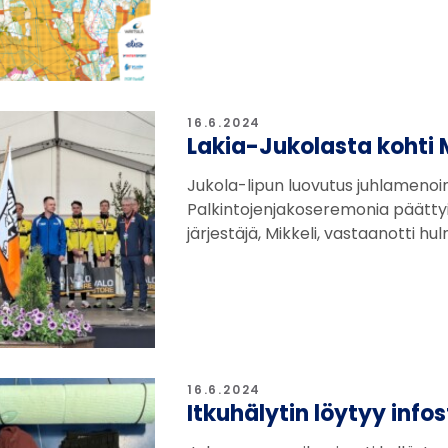
16.6.2024
Lakia-Jukolasta kohti 
Jukola-lipun luovutus juhlamenoin 
Palkintojenjakoseremonia päättyi 
järjestäjä, Mikkeli, vastaanotti h
16.6.2024
Itkuhälytin löytyy info