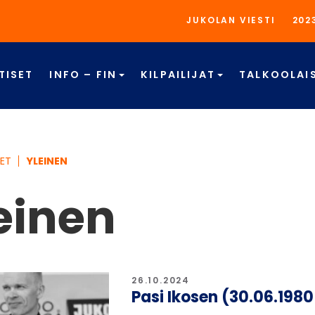
JUKOLAN VIESTI
202
TISET
INFO – FIN
KILPAILIJAT
TALKOOLAI
SET
YLEINEN
einen
26.10.2024
Pasi Ikosen (30.06.1980