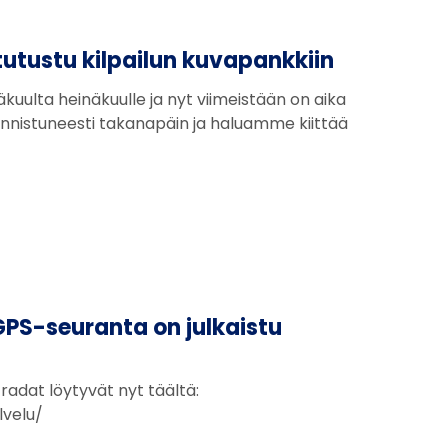
tutustu kilpailun kuvapankkiin
uulta heinäkuulle ja nyt viimeistään on aika
 onnistuneesti takanapäin ja haluamme kiittää
a GPS-seuranta on julkaistu
 radat löytyvät nyt täältä:
lvelu/