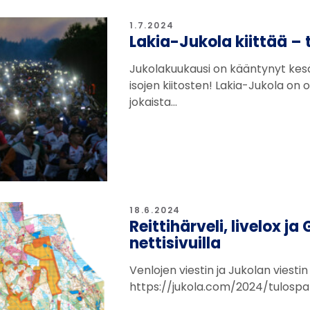
1.7.2024
Lakia-Jukola kiittää – 
Jukolakuukausi on kääntynyt kesäk
isojen kiitosten! Lakia-Jukola on
jokaista…
18.6.2024
Reittihärveli, livelox j
nettisivuilla
Venlojen viestin ja Jukolan viestin
https://jukola.com/2024/tulospa