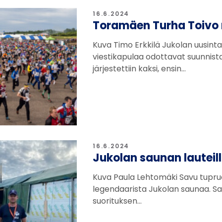
16.6.2024
Toramäen Turha Toivo
Kuva Timo Erkkilä Jukolan uusin
viestikapulaa odottavat suunnista
järjestettiin kaksi, ensin…
16.6.2024
Jukolan saunan lauteil
Kuva Paula Lehtomäki Savu tupruaa
legendaarista Jukolan saunaa. S
suorituksen…