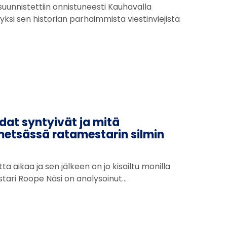
uunnistettiin onnistuneesti Kauhavalla
i yksi sen historian parhaimmista viestinviejistä
dat syntyivät ja mitä
 metsässä ratamestarin silmin
ta aikaa ja sen jälkeen on jo kisailtu monilla
stari Roope Näsi on analysoinut…