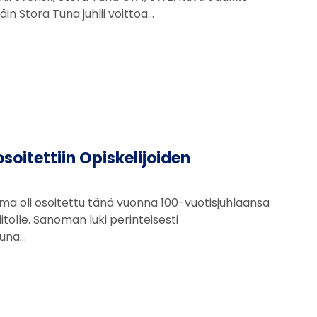
in Stora Tuna juhlii voittoa…
oitettiin Opiskelijoiden
ma oli osoitettu tänä vuonna 100-vuotisjuhlaansa
iitolle. Sanoman luki perinteisesti
Tuna…