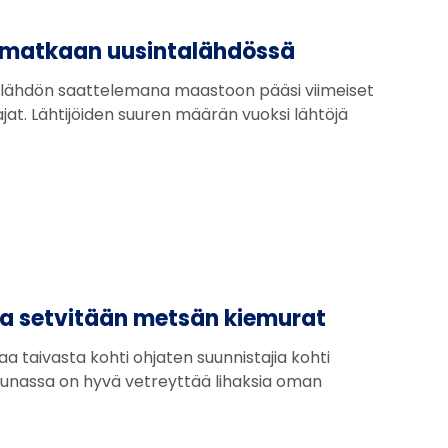
 matkaan uusintalähdössä
talähdön saattelemana maastoon pääsi viimeiset
jat. Lähtijöiden suuren määrän vuoksi lähtöjä
la setvitään metsän kiemurat
 taivasta kohti ohjaten suunnistajia kohti
aunassa on hyvä vetreyttää lihaksia oman