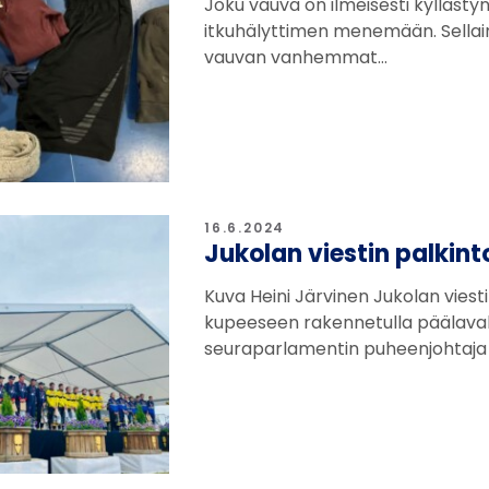
Joku vauva on ilmeisesti kyllästyn
itkuhälyttimen menemään. Sellaine
vauvan vanhemmat…
16.6.2024
Jukolan viestin palkint
Kuva Heini Järvinen Jukolan viest
kupeeseen rakennetulla päälavalla
seuraparlamentin puheenjohtaja 