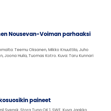
lisen Nousevan-Voiman parhaaksi
malta: Teemu Oksanen, Mikko Knuuttila, Juho
rén, Joona Huila, Tuomas Kotro. Kuva: Taru Kunnari
kosuosikin paineet
Emil Svensk, Stora Tuna OK 1, SWE. Kuva Jaakko